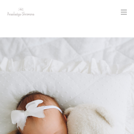
фотограф новорожденных Кемерово